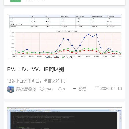
PV、UV、VV、IP的区别
很多小白还不明白，简言之如下：
2020-04-13
科技智趣坊
3047
0
笔记



