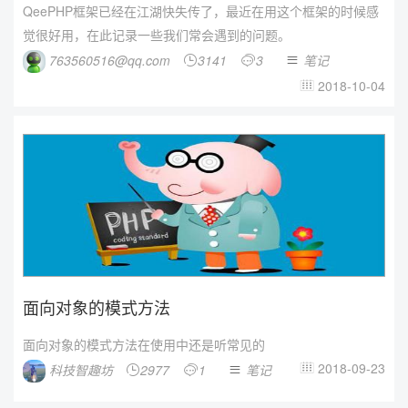
QeePHP框架已经在江湖快失传了，最近在用这个框架的时候感
觉很好用，在此记录一些我们常会遇到的问题。
763560516@qq.com
3141
3
笔记



2018-10-04

面向对象的模式方法
面向对象的模式方法在使用中还是听常见的
2018-09-23
科技智趣坊
2977
1
笔记



