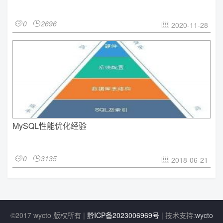
0
2696


2020-11-28

MySQL性能优化经验
0
3135


2018-06-21

©2017 wycto 版权所有 |
黔ICP备2023006969号
| 技术支持:
wycto