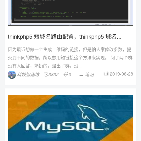
thinkphp5 短域名路由配置，thinkphp5 域名...
因为最近想做一个生成二维码的链接，但是怕人家修改参数，提
交到不同的数据，所以想用短链接这个方法来实现。 问了两个群
没有人回答，奶奶的，退出了群，没...
2019-08-28
科技智趣坊
3832
0
笔记



