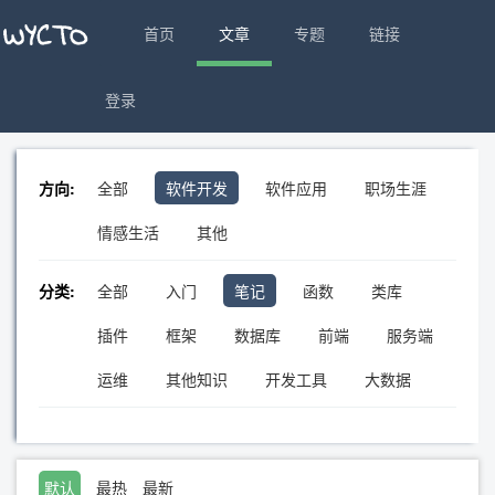
首页
文章
专题
链接
登录
方向:
全部
软件开发
软件应用
职场生涯
情感生活
其他
分类:
全部
入门
笔记
函数
类库
插件
框架
数据库
前端
服务端
运维
其他知识
开发工具
大数据
默认
最热
最新