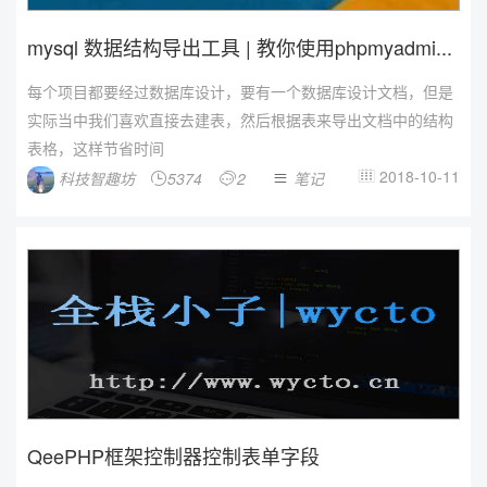
mysql 数据结构导出工具 | 教你使用phpmyadmi...
每个项目都要经过数据库设计，要有一个数据库设计文档，但是
实际当中我们喜欢直接去建表，然后根据表来导出文档中的结构
表格，这样节省时间
2018-10-11
科技智趣坊
5374
2
笔记




QeePHP框架控制器控制表单字段