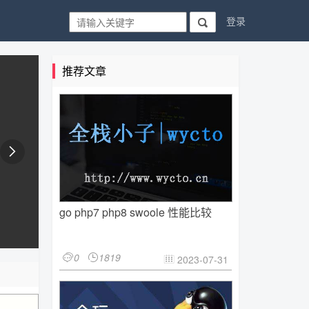
登录

推荐文章

go php7 php8 swoole 性能比较
0
1819


2023-07-31
