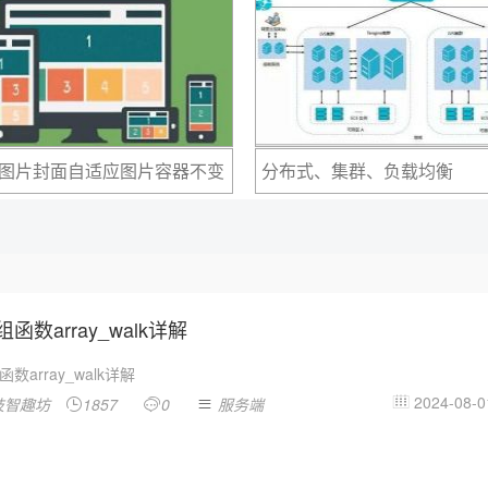
图片封面自适应图片容器不变
分布式、集群、负载均衡
..
组函数array_walk详解
函数array_walk详解
2024-08-0
技智趣坊
1857
0
服务端



