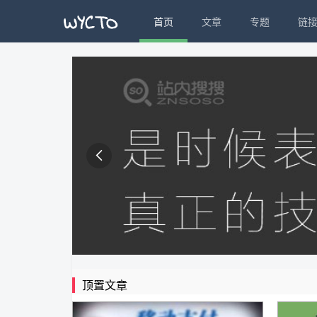
首页
文章
专题
链

顶置文章