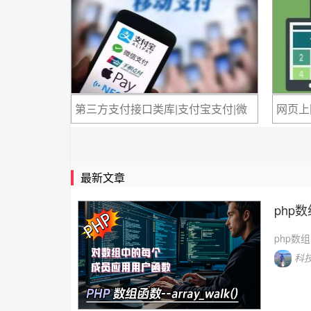
第三方支付接口类库|支付宝支付|微
网页上
信支付
形 图片.
最新文章
php数
php数组
科