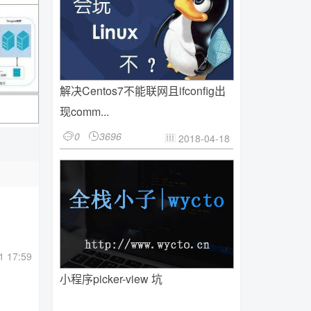
解决Centos7不能联网且ifconfig出
现comm...
0
3696


2018-04-18

1 17:59
小程序picker-view 坑