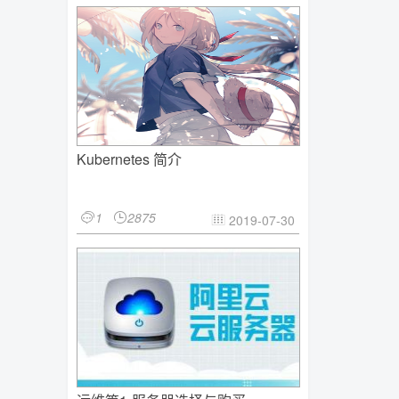
Kubernetes 简介
1
2875


2019-07-30
