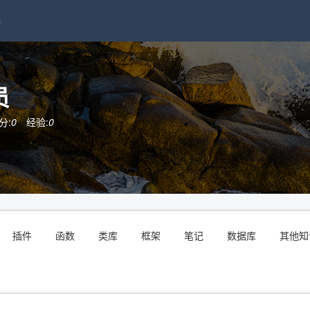
接
员
分:
0
经验:
0
插件
函数
类库
框架
笔记
数据库
其他知