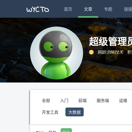
首页
文章
专题
链
超级管理
网龄:
20672天
积
全部
入门
前端
服务端
运维
开发工具
大数据