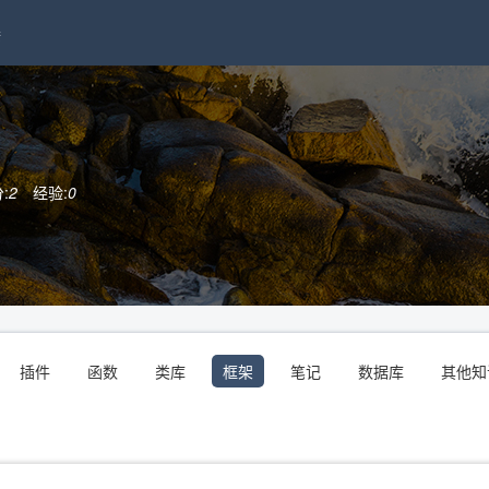
接
:
2
经验:
0
插件
函数
类库
框架
笔记
数据库
其他知