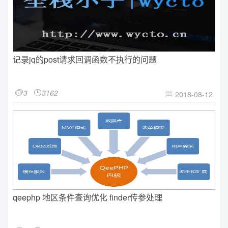
记录jq的post请求回调函数不执行的问题
3
3162


2018-08-12

qeephp 地区条件查询优化 finder传参处理