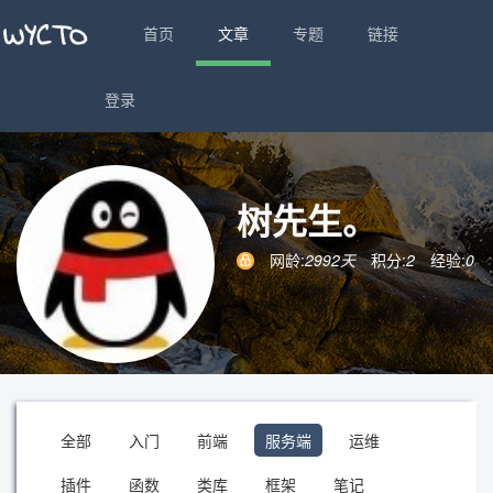
首页
文章
专题
链接
登录
树先生。
网龄:
2992天
积分:
2
经验:
0
全部
入门
前端
服务端
运维
插件
函数
类库
框架
笔记