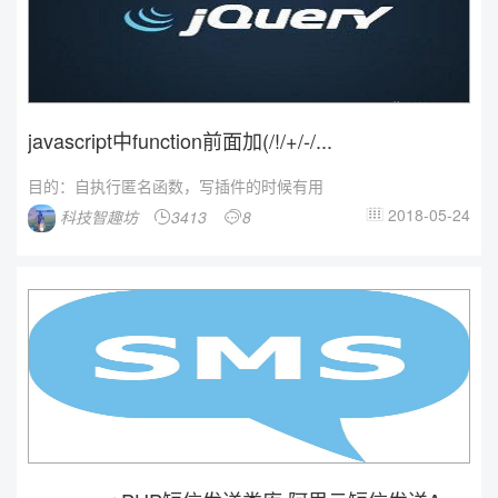
javascript中function前面加(/!/+/-/...
目的：自执行匿名函数，写插件的时候有用
2018-05-24
科技智趣坊
3413
8


