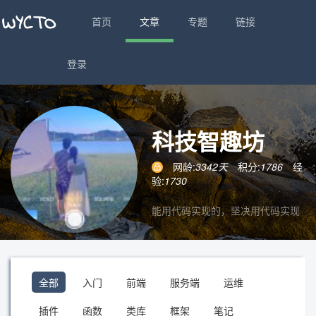
首页
文章
专题
链接
登录
科技智趣坊
网龄:
3342天
积分:
1786
经
验:
1730
能用代码实现的，坚决用代码实现
全部
入门
前端
服务端
运维
插件
函数
类库
框架
笔记