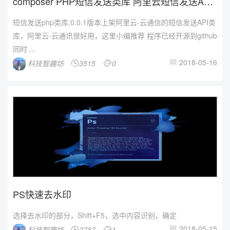
composer PHP短信发送类库 阿里云短信发送API
...
短信发送php类库,0.0.1版本上架阿里云-云通信的短信发送API类
库，阿里云-云通讯很好用，这里小编推荐 程序已经开源到github
同时 ...
2018-05-16
科技智趣坊
3515
0



PS快速去水印
选择去水印的部分，Shift+F5，选中内容识别，确定
2018-05-15
科技智趣坊
2787
1


