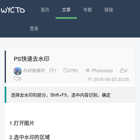
首页
文章
专题
链接
登录
PS快速去水印
科技智趣坊
1
2793
Photoshop
0




0
2018-09-22 23:05


选择去水印的部分，Shift+F5，选中内容识别，确定
1.打开图片
2.选中水印的区域