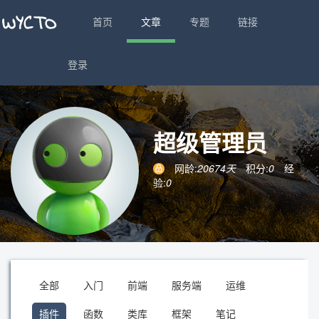
首页
文章
专题
链接
登录
超级管理员
网龄:
20674天
积分:
0
经
验:
0
全部
入门
前端
服务端
运维
插件
函数
类库
框架
笔记