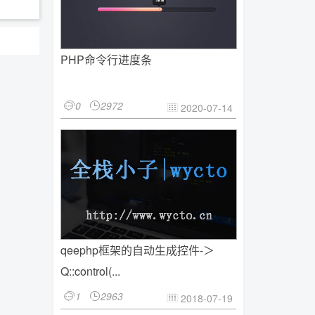
PHP命令行进度条
0
2972


2020-07-14

qeephp框架的自动生成控件-＞
Q::control(...
1
2963


2018-07-19
