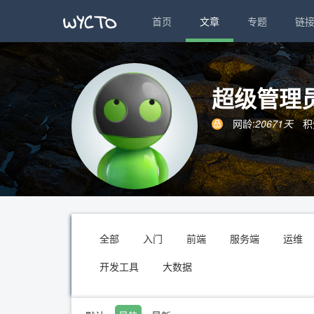
首页
文章
专题
链
超级管理
网龄:
20671天
积
全部
入门
前端
服务端
运维
开发工具
大数据