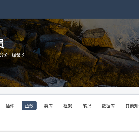
接
员
分:
0
经验:
0
插件
函数
类库
框架
笔记
数据库
其他知