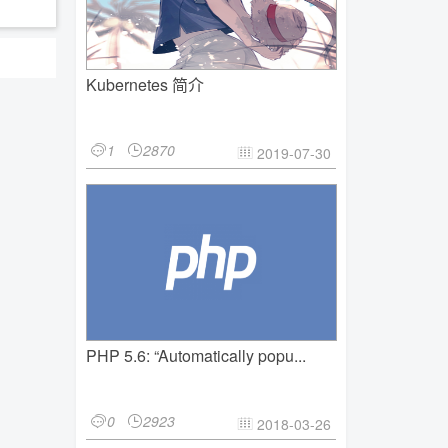
Kubernetes 简介
1
2870


2019-07-30

PHP 5.6: “Automatically popu...
0
2923


2018-03-26
