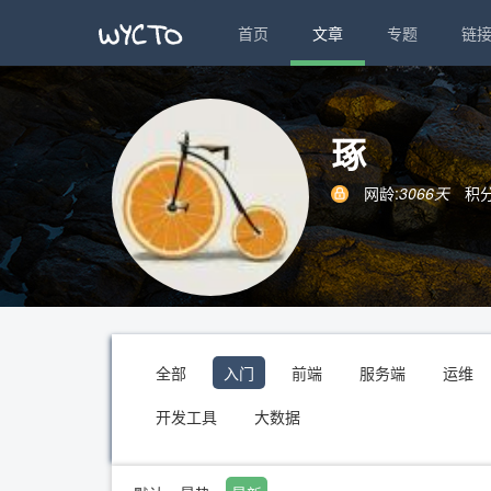
首页
文章
专题
链
琢
网龄:
3066天
积分
全部
入门
前端
服务端
运维
开发工具
大数据