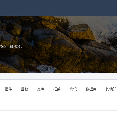
接
:
69
经验:
45
插件
函数
类库
框架
笔记
数据库
其他知