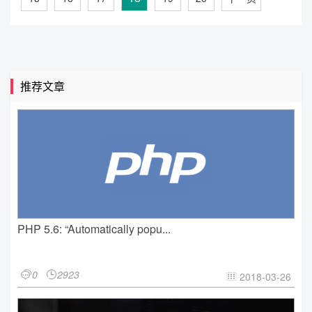
推荐文章
PHP 5.6: “Automatically popu...
0
2923


2018-03-26
