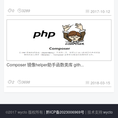
0
3289


2017-10-12

Composer 镜像helper助手函数类库 gith...
2
3698


2018-03-15

©2017 wycto 版权所有 |
黔ICP备2023006969号
| 技术支持:
wycto