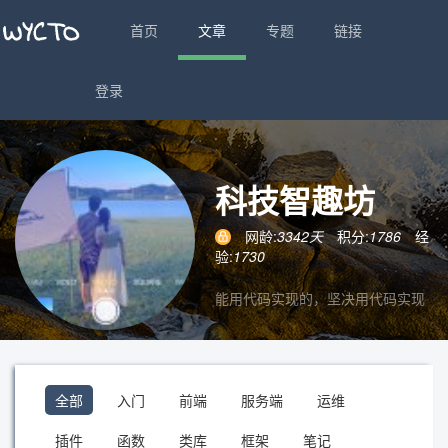
首页
文章
专题
链接
登录
科技智趣坊
网龄:
3342天
积分:
1786
经
验:
1730
能用代码实现的，坚决用代码实现
全部
入门
前端
服务端
运维
插件
函数
类库
框架
笔记