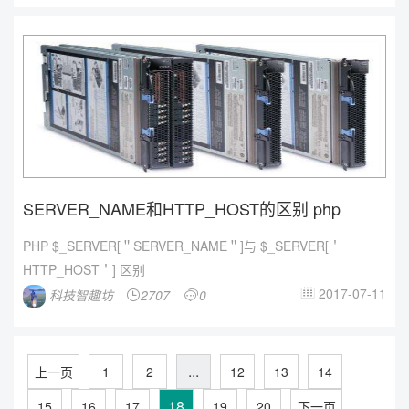
SERVER_NAME和HTTP_HOST的区别 php
PHP $_SERVER[＂SERVER_NAME＂]与 $_SERVER[＇
HTTP_HOST＇] 区别
2017-07-11
科技智趣坊
2707
0



...
上一页
1
2
12
13
14
18
15
16
17
19
20
下一页