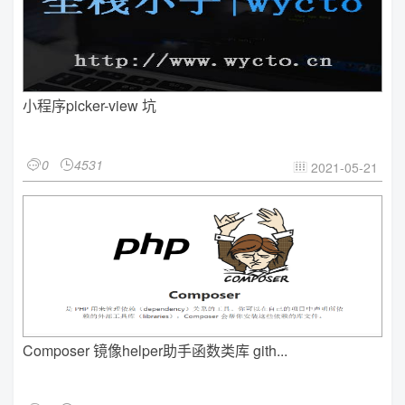
小程序picker-view 坑
0
4531


2021-05-21

Composer 镜像helper助手函数类库 gith...