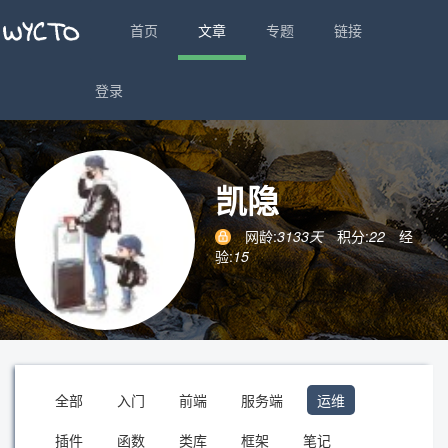
首页
文章
专题
链接
登录
凯隐
网龄:
3133天
积分:
22
经
验:
15
全部
入门
前端
服务端
运维
插件
函数
类库
框架
笔记