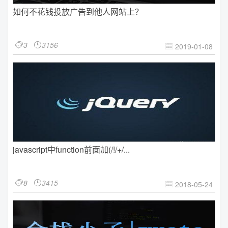
如何不花钱投放广告到他人网站上？
3
3156


2019-01-08

javascript中function前面加(/!/+/...
8
3415


2018-05-24
