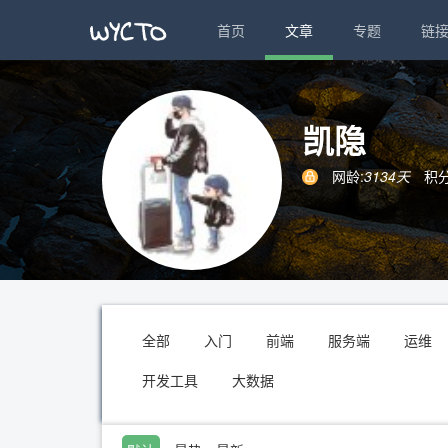
首页
文章
专题
链
凯隐
网龄:
3134天
积分
全部
入门
前端
服务端
运维
开发工具
大数据