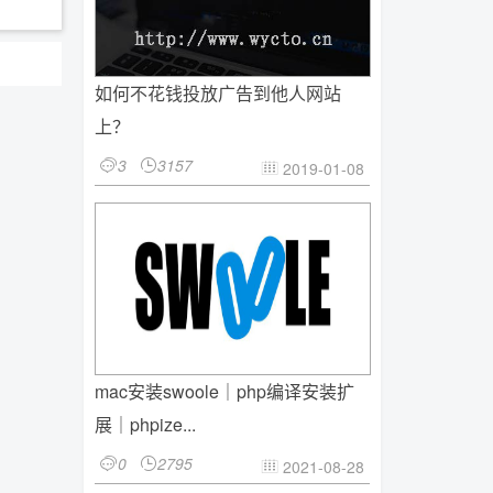
如何不花钱投放广告到他人网站
上？
3
3157


2019-01-08

mac安装swoole｜php编译安装扩
展｜phpize...
0
2795


2021-08-28
