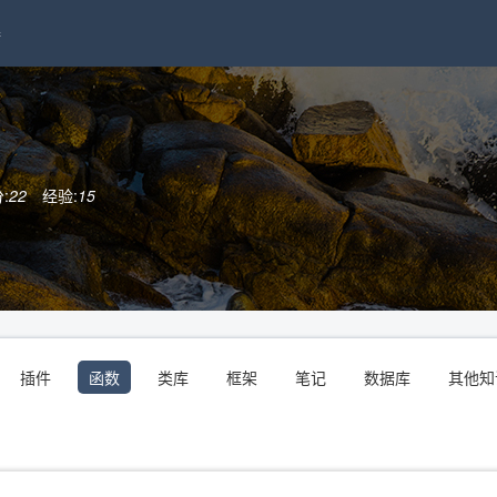
接
:
22
经验:
15
插件
函数
类库
框架
笔记
数据库
其他知