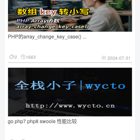
PHP的array_change_key_case() ...
0
1663


2024-07-31

go php7 php8 swoole 性能比较