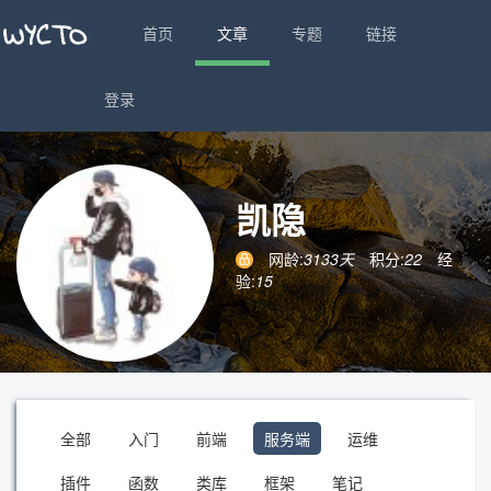
首页
文章
专题
链接
登录
凯隐
网龄:
3133天
积分:
22
经
验:
15
全部
入门
前端
服务端
运维
插件
函数
类库
框架
笔记